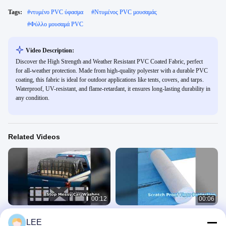
Tags:
#
ντυμένο PVC ύφασμα
#
Ντυμένος PVC μουσαμάς
#
Φύλλο μουσαμά PVC
Video Description:
Discover the High Strength and Weather Resistant PVC Coated Fabric, perfect
for all-weather protection. Made from high-quality polyester with a durable PVC
coating, this fabric is ideal for outdoor applications like tents, covers, and tarps.
Waterproof, UV-resistant, and flame-retardant, it ensures long-lasting durability in
any condition.
Related Videos
00:12
00:06
Προστατέψτε τα πατώματα
Προστατέψτε τα δάπεδα κατά την
LEE
αδιάβροχο χαλάκι πλυντηρίου
ανακαίνιση Αδιάβροχο, ανθεκτικό στις