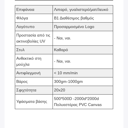
Επιφάνεια
Λιπαρό, γυαλιστερό/ματ/λευκό
Φλόγα
Β1 Διαθέσιμος βαθμός
Λογότυπο
Προσαρμοσμένο Logo
Προστασία από τις
- Ναι, ναι.
ακτινοβολίες UV
Στυλ
Καθαρό
Ανθεκτικό στη
- Ναι, ναι.
μούχλα
Αντιφλεγμονή
< 10 mm/min
Βάρος
300gm-1000gm
Σφιχτότητα
20x20
500*500D -2000d*2000d
Υφάσματα βάσης
Πολυεστέρας PVC Canvas