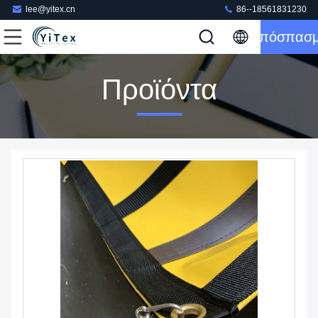
lee@yitex.cn
86--18561831230
Απόσπασ
Προϊόντα