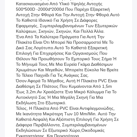
Κατασκευασμένο Από Υλικό Υψηλής Αντοχής
500*500D -2000d*2000d Που Παρέχει Εξαιρετική
Αντοχή Στην Φθορά Και Την Αντοχή Στην Φθορά.Αυτό
Το Καθιστά Ιδανικό Για Χρήση Σε Διάφορες
Εφαρμογές, Συμπεριλαμβανομένων Των Εξωτερικών
Καλύψεων, Σκηνών, Σκηνών, Και Πολλά Άλλα.
Ένα Από Τα Καλύτερα Πράγματα Για Αυτή Την
Πλακέτα Είναι Ότι Μπορεί Να Προσαρμοστεί Με Το
Δικό Σας Λογότυπο.Αυτό Το Καθιστά Εξαιρετική
Επιλογή Για Επιχειρήσεις Και Οργανισμούς Που
Θέλουν Να Προωθήσουν Το Εμπορικό Τους Σήμα Ή
Το Μήνυμά Τους.Με Μια Ευρεία Γκάμα Διαθέσιμων
Χρωμάτων Και Μεγεθών, Μπορείτε Εύκολα Να Βρείτε
Το Τέλειο Παιχνίδι Για Τις Ανάγκες Σας.
Όσον Αφορά Το Μέγεθος, Αυτή Η Πλακέτα PVC Είναι
Διαθέσιμη Σε Πλάτους Που Κυμαίνονται Από 1,5m
Έως 3,2m.αν Χρειάζεστε Ένα Μικρό Κάλυμμα Για Το
Αυτοκίνητό Σας Ή Μια Μεγάλη Σκηνή Για Μια
Εκδήλωση Στο Εξωτερικό.
Τέλος, Η Πλακέτα Από PVC Είναι Αντιφλεγμονώδης,
Με Ικανότητα Μικρότερη Των 10 Mm/min. Αυτό Την
Καθιστά Ασφαλή Και Αξιόπιστη Επιλογή Για Χρήση Σε
Διάφορα Περιβάλλοντα, Συμπεριλαμβανομένων
Εκδηλώσεων Σε Εξωτερικό Χώρο,οικοδομικές
Εγκαταστάσεις, Και Περισσότερα.