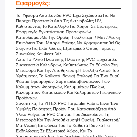
Εφαρμογές:
Το Ύφασμα Από Σανίδα PVC Έχει Σχεδιαστεί Για Να
Παρέχει Προστασία Από Τις Ακτινοβολίες UV,
Καθιστώντας Το Κατάλληλο Για Χρήση Σε Εξωτερικές
Εφαρμογές.εγκατάσταση Προσωρινών
ΚαταυλισμώνΜε Την Ομαλή, Γυαλιστερή / Ματ / Λευκή
Επιφάνεια Του, Μπορεί Επίσης Να Χρησιμοποιηθεί Ως
Σκηνικό Για Εκδηλώσεις Εξωτερικού Όπως Γάμους,
Συναυλίες Και Φεστιβάλ.
Αυτό Το Υλικό Πλαστικής Πλαστικής PVC Έρχεται Σε
Συσκευασία Κυλίνδρων, Καθιστώντας Το Εύκολο Στη
Μεταφορά Και Την Αποθήκευση.Η Ευελιξία Αυτού Του
Υφάσματος Το Καθιστά Ιδανική Επιλογή Για Ένα Ευρύ
Φάσμα Εφαρμογών, Συμπεριλαμβανομένων Των
Καλυμμάτων Φορτηγών, Καλυμμάτων Πλοίων,
Καλυμμάτων Κατασκευών Και Καλυμμάτων Γεωργικών
Προϊόντων.
Συνοπτικά, Το YITEX PVC Tarpaulin Fabric Είναι Ένα
Υψηλής Ποιότητας Προϊόν Που Κατασκευάζεται Από
Υλικό Polyester PVC Canvas.που Διευκολύνει Τη
Μεταφορά Και Την ΑποθήκευσηΗ Ομαλή, Γυαλιστερή/
Ματ/λευκή Επιφάνεια Του Το Καθιστά Ιδανικό Για
Εκδηλώσεις Σε Εξωτερικό Χώρο, Και Το
Χαρακτηριστικό Του Που Δεν Είναι Εύκολο Να Σχίσει