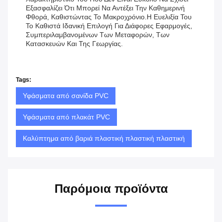
Εξασφαλίζει Ότι Μπορεί Να Αντέξει Την Καθημερινή
Φθορά, Καθιστώντας Το Μακροχρόνιο.Η Ευελιξία Του
Το Καθιστά Ιδανική Επιλογή Για Διάφορες Εφαρμογές,
Συμπεριλαμβανομένων Των Μεταφορών, Των
Κατασκευών Και Της Γεωργίας.
Tags:
Υφάσματα από σανίδα PVC
Υφάσματα από πλακάτ PVC
Καλύπτημα από βαριά πλαστική πλαστική πλαστική
Παρόμοια προϊόντα