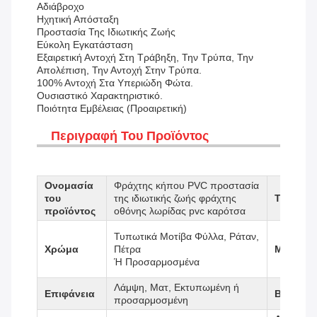
Αδιάβροχο
Ηχητική Απόσταξη
Προστασία Της Ιδιωτικής Ζωής
Εύκολη Εγκατάσταση
Εξαιρετική Αντοχή Στη Τράβηξη, Την Τρύπα, Την
Απολέπιση, Την Αντοχή Στην Τρύπα.
100% Αντοχή Στα Υπεριώδη Φώτα.
Ουσιαστικό Χαρακτηριστικό.
Ποιότητα Εμβέλειας (προαιρετική)
Περιγραφή Του Προϊόντος
Ονομασία
Φράχτης κήπου PVC προστασία
του
της ιδιωτικής ζωής φράχτης
Τύπος
προϊόντος
οθόνης λωρίδας pvc καρότσα
Τυπωτικά Μοτίβα Φύλλα, Ράταν,
Χρώμα
Πέτρα
Μέγεθος
Ή Προσαρμοσμένα
Λάμψη, Ματ, Εκτυπωμένη ή
Επιφάνεια
Βάρος
προσαρμοσμένη