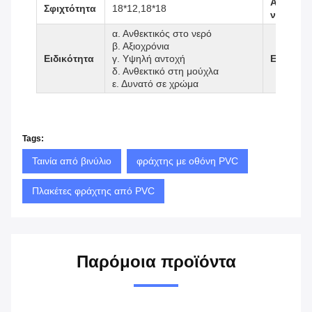
Αριθμός
Σφιχτότητα
18*12,18*18
νήμων
α. Ανθεκτικός στο νερό
β. Αξιοχρόνια
Ειδικότητα
γ. Υψηλή αντοχή
Εφαρμο
δ. Ανθεκτικό στη μούχλα
ε. Δυνατό σε χρώμα
Tags:
Ταινία από βινύλιο
φράχτης με οθόνη PVC
Πλακέτες φράχτης από PVC
Παρόμοια προϊόντα