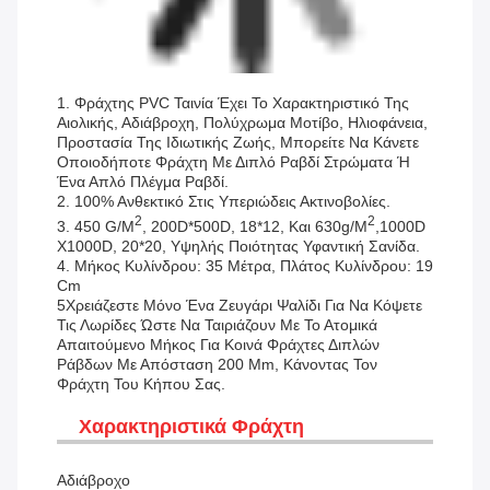
Περιγραφή
1. Φράχτης PVC Ταινία Έχει Το Χαρακτηριστικό Της
Αιολικής, Αδιάβροχη, Πολύχρωμα Μοτίβο, Ηλιοφάνεια,
Προστασία Της Ιδιωτικής Ζωής, Μπορείτε Να Κάνετε
Οποιοδήποτε Φράχτη Με Διπλό Ραβδί Στρώματα Ή
Ένα Απλό Πλέγμα Ραβδί.
2. 100% Ανθεκτικό Στις Υπεριώδεις Ακτινοβολίες.
2
2
3. 450 G/m
, 200D*500D, 18*12, Και 630g/m
,1000D
X1000D, 20*20, Υψηλής Ποιότητας Υφαντική Σανίδα.
4. Μήκος Κυλίνδρου: 35 Μέτρα, Πλάτος Κυλίνδρου: 19
Cm
5Χρειάζεστε Μόνο Ένα Ζευγάρι Ψαλίδι Για Να Κόψετε
Τις Λωρίδες Ώστε Να Ταιριάζουν Με Το Ατομικά
Απαιτούμενο Μήκος Για Κοινά Φράχτες Διπλών
Ράβδων Με Απόσταση 200 Mm, Κάνοντας Τον
Φράχτη Του Κήπου Σας.
Χαρακτηριστικά Φράχτη
Αδιάβροχο