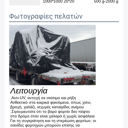
1000*1000 20*20
500 g-2000 g
Φωτογραφίες πελατών
Λειτουργία
.Αντι-UV, αντοχή σε σκίσιμο και ρήξη
Ανθεκτικό στα καιρικά φαινόμενα, όπως χιόνι,
βροχή, χαλάζι, ισχυρές καταιγίδες ανέμου
.Σιγουρευτείτε ότι το βαρύ φορτίο δεν πέφτει
στο δρόμο όταν είναι χαλαρό ή χωρίς ασφάλεια
Για τη συγκράτηση και τη στερέωση φορτίων, οι
σανίδες φορτηγών μπορούν επίσης να