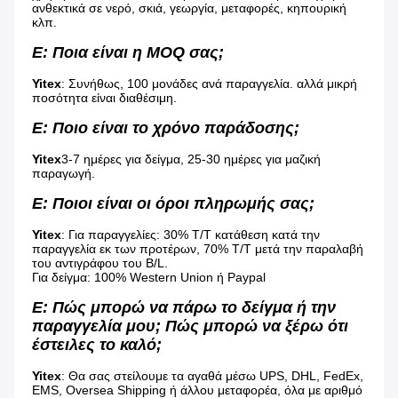
ανθεκτικά σε νερό, σκιά, γεωργία, μεταφορές, κηπουρική 
κλπ.
Ε: Ποια είναι η MOQ σας;
Yitex
: Συνήθως, 100 μονάδες ανά παραγγελία. αλλά μικρή 
ποσότητα είναι διαθέσιμη.
Ε: Ποιο είναι το χρόνο παράδοσης;
Yitex
3-7 ημέρες για δείγμα, 25-30 ημέρες για μαζική 
παραγωγή.
Ε: Ποιοι είναι οι όροι πληρωμής σας;
Yitex
: Για παραγγελίες: 30% T/T κατάθεση κατά την 
παραγγελία εκ των προτέρων, 70% T/T μετά την παραλαβή 
του αντιγράφου του B/L.
Για δείγμα: 100% Western Union ή Paypal
Ε: Πώς μπορώ να πάρω το δείγμα ή την 
παραγγελία μου; Πώς μπορώ να ξέρω ότι 
έστειλες το καλό;
Yitex
: Θα σας στείλουμε τα αγαθά μέσω UPS, DHL, FedEx, 
EMS, Oversea Shipping ή άλλου μεταφορέα, όλα με αριθμό 