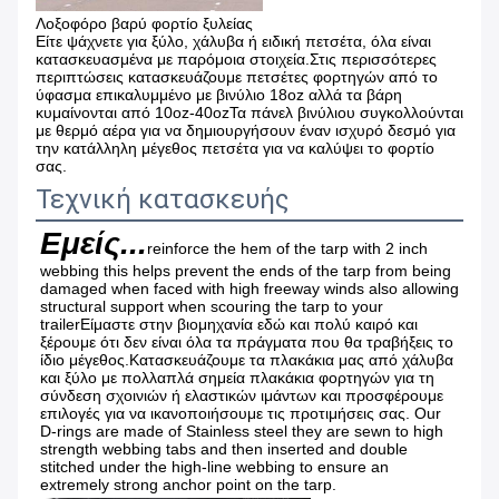
Λοξοφόρο βαρύ φορτίο ξυλείας
Είτε ψάχνετε για ξύλο, χάλυβα ή ειδική πετσέτα, όλα είναι
κατασκευασμένα με παρόμοια στοιχεία.Στις περισσότερες
περιπτώσεις κατασκευάζουμε πετσέτες φορτηγών από το
ύφασμα επικαλυμμένο με βινύλιο 18oz αλλά τα βάρη
κυμαίνονται από 10oz-40ozΤα πάνελ βινύλιου συγκολλούνται
με θερμό αέρα για να δημιουργήσουν έναν ισχυρό δεσμό για
την κατάλληλη μέγεθος πετσέτα για να καλύψει το φορτίο
σας.
Τεχνική κατασκευής
Εμείς...
reinforce the hem of the tarp with 2 inch 
webbing this helps prevent the ends of the tarp from being 
damaged when faced with high freeway winds also allowing 
structural support when scouring the tarp to your 
trailerΕίμαστε στην βιομηχανία εδώ και πολύ καιρό και 
ξέρουμε ότι δεν είναι όλα τα πράγματα που θα τραβήξεις το 
ίδιο μέγεθος.Κατασκευάζουμε τα πλακάκια μας από χάλυβα 
και ξύλο με πολλαπλά σημεία πλακάκια φορτηγών για τη 
σύνδεση σχοινιών ή ελαστικών ιμάντων και προσφέρουμε 
επιλογές για να ικανοποιήσουμε τις προτιμήσεις σας. Our 
D-rings are made of Stainless steel they are sewn to high 
strength webbing tabs and then inserted and double 
stitched under the high-line webbing to ensure an 
extremely strong anchor point on the tarp.