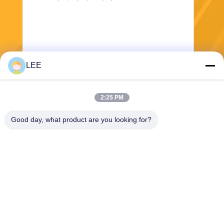
LEE
Στείλετε
2:25 PM
Good day, what product are you looking for?
Haining Yichuan New Material Co., Ltd.
lee@yitex.cn
86--18561831230
2ος όροφος, αριθ. 83, οδός
Anjiang, Jianshan New Area,