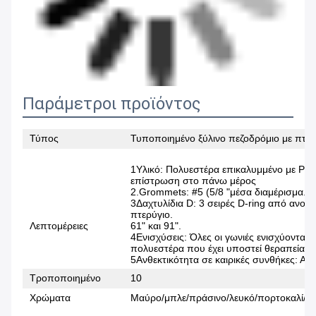
Παράμετροι προϊόντος
Τύπος
Τυποποιημένο ξύλινο πεζοδρόμιο με πτώση 
1Υλικό: Πολυεστέρα επικαλυμμένο με PV
επίστρωση στο πάνω μέρος
2.Grommets: #5 (5/8 "μέσα διαμέρισμα.) 
3Δαχτυλίδια D: 3 σειρές D-ring από ανοξ
πτερύγιο.
Λεπτομέρειες
61" και 91".
4Ενισχύσεις: Όλες οι γωνιές ενισχύονται μ
πολυεστέρα που έχει υποστεί θεραπεία μ
5Ανθεκτικότητα σε καιρικές συνθήκες: Αδ
Τροποποιημένο
10
Χρώματα
Μαύρο/μπλε/πράσινο/λευκό/πορτοκαλί/αση