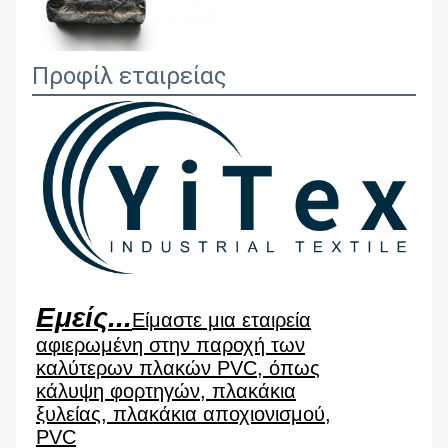
Προφίλ εταιρείας
Εμείς...
Είμαστε μια εταιρεία
αφιερωμένη στην παροχή των
καλύτερων πλακών PVC, όπως
κάλυψη φορτηγών, πλακάκια
ξυλείας, πλακάκια αποχιονισμού,
PVC