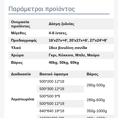
Παράμετροι προϊόντος
Ονομασία
Δέσμη ξυλείας
προϊόντος
Μέγεθος
4-8 ίντσες.
Προδιαγραφές
16'x27x+4', 20'x27x+6', 27'x24'+8'
Υλικό
18oz βινυλίνη σανίδα
Χρώμα
Γκρι, Κόκκινο, Μπλε, Μαύρο
Βάρος
40kg, 50kg, 60kg
Διαδικασία
Βασικό ύφασμα
Βάρος
500*200 12*18
280g-500g
500*300 12*18
500*500 9*9
Λεματιωμένα
280g-600g
500*500 12*18
840*840 18*18
350g-1000g