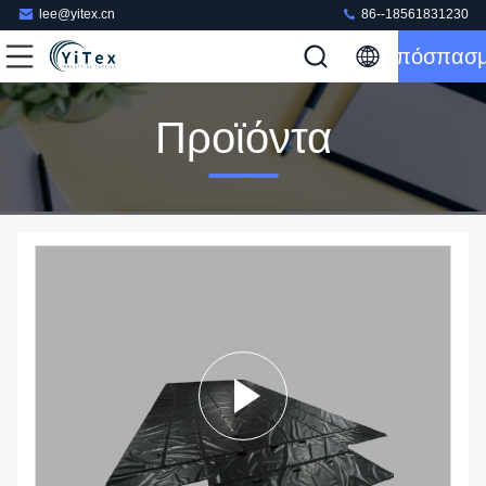
lee@yitex.cn
86--18561831230
Απόσπασ
Προϊόντα