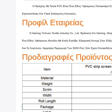
Ο Φράχτης Με Ταινία PVC Είναι Ένα Είδος Υφάσματος Πολυεστέρα Επι
Εγκαταστάσεις Και Υλικά Σκιάσματος Κατοικιών.
Προφίλ Εταιρείας
Η Haining Yichuan Textile Industry Co., Ltd. Βρίσκεται Στο Haining, 
Ένα Είδος Υφάσματος Βινυλίου Με Καλή Ευελιξία, Εξαιρετική Αντοχή Στην Έλ
Και Το Λογότυπο, Ημερήσια Παραγωγή Των 3000 Ρολ. Εάν Έχετε Οποιεσδήποτε
Προδιαγραφές Προϊόντο