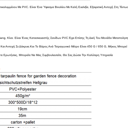
καλυμμένου Με PVC. Είναι Ένα Ύφασμα Βινυλίου Με Καλή Ευελιξία, Εξαιρετική Αντοχή Στη Τέντω
Zhejiang, Κίνα. Είναι Ένας Κατασκευαστής Σανίδων PVC.έχει Επίσης Τη Δική Του Μονάδα Μεταποίη
ξη Και Αντοχή Σε Δάκρυα.και Το Βάρος Ανά Τετραγωνικό Μέτρο Είναι 450 G / 650 G, Μήκος Μπορε
 Ερωτήσεις, Μπορείτε Να Μας Συμβουλευτείτε, Θα Σας Δώσει Την Καλύτερη Υπηρεσία
ς