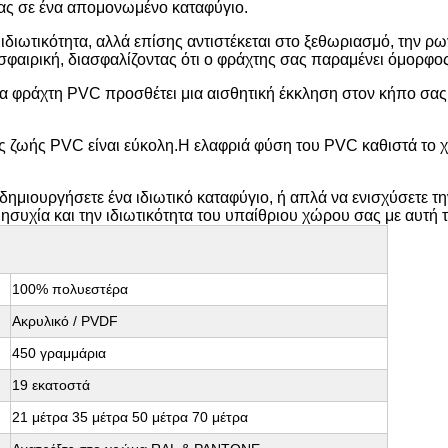
 σας σε ένα απομονωμένο καταφύγιο.
διωτικότητα, αλλά επίσης αντιστέκεται στο ξεθωριασμό, την ρωγμή
μοσφαιρική, διασφαλίζοντας ότι ο φράχτης σας παραμένει όμορφος
α φράχτη PVC προσθέτει μια αισθητική έκκληση στον κήπο σας.Ε
 ζωής PVC είναι εύκολη.Η ελαφριά φύση του PVC καθιστά το χε
να δημιουργήσετε ένα ιδιωτικό καταφύγιο, ή απλά να ενισχύσετε
 ησυχία και την ιδιωτικότητα του υπαίθριου χώρου σας με αυτή 
100% πολυεστέρα
Ακρυλικό / PVDF
450 γραμμάρια
19 εκατοστά
21 μέτρα 35 μέτρα 50 μέτρα 70 μέτρα