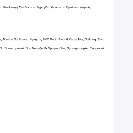
ση Και Αντοχή Στα Δάκρυα.,Σφραγίδα, Φουσκωτά Προϊόντα, Δομικές
σης Τελικών Προϊόντων. Φράχτης PVC Ταινία Είναι Η Καυτή Μας Πώληση. Είναι
ί Να Προσαρμοστεί, Που Ταιριάζει Με Χρώμα Κλιπ, Προσαρμοσμένη Συσκευασία