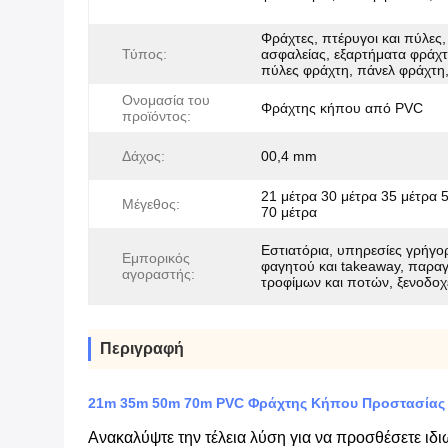
Φράχτες, πτέρυγοι και πύλες,
Τύπος:
ασφαλείας, εξαρτήματα φράχτ
πύλες φράχτη, πάνελ φράχτη
Ονομασία του
Φράχτης κήπου από PVC
προϊόντος:
Δάχος:
00,4 mm
21 μέτρα 30 μέτρα 35 μέτρα 
Μέγεθος:
70 μέτρα
Εστιατόρια, υπηρεσίες γρήγο
Εμπορικός
φαγητού και takeaway, παρα
αγοραστής:
τροφίμων και ποτών, ξενοδοχ
Περιγραφή
21m 35m 50m 70m PVC Φράχτης Κήπου Προστασίας
Ανακαλύψτε την τέλεια λύση για να προσθέσετε ιδι