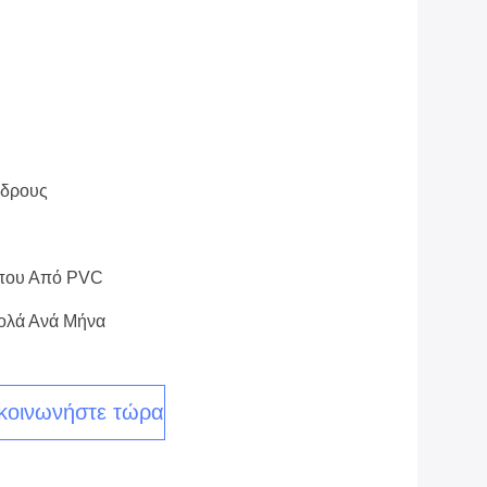
νδρους
που Από PVC
ολά Ανά Μήνα
κοινωνήστε τώρα