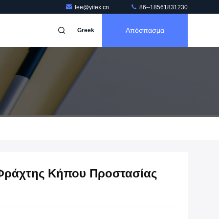
lee@yitex.cn
86--18561831230
Απόσπασμα
Greek
Φράχτης Κήπου Προστασίας