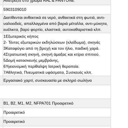
Ανατρέξτε στο χρώμα RAL & PANTONE
5903109010
Διατίθενται ανθεκτικά σε νερό, ανθεκτικά στη φωτιά, αντι-
υαλοειδείς, απαλλαγμένα από βαριά μέταλλα, αντι-μύκητα,
ευέλικτα, βαρύ φορτίο, ελαστικά, αυτοκαθαριστικά κλπ.
1Εξωτερικός κήπος
2- Τέντες εξωτερικών εκδηλώσεων (κλείδωμα), σκηνές
3Καταφύγιο από τη βροχή και τον ήλιο, παιδική χαρά.
4Στρατιωτική σκηνή, σκηνή άμαξας και κτίριο σπιτιού.
5Δομή κατασκευής μεμβράνης,
6Υγειονομική περίθαλψη Ιατρική θεραπεία.
7Αθλητικά, Πνευματικά υφάσματα, Συσκευές κλπ.
Εργασιακό χαρτί, συσκευασία με σκληρό σωλήνα
Β1, Β2, Μ1, Μ2, NFPA701 Προαιρετικό
Προαιρετικό
Προαιρετικό