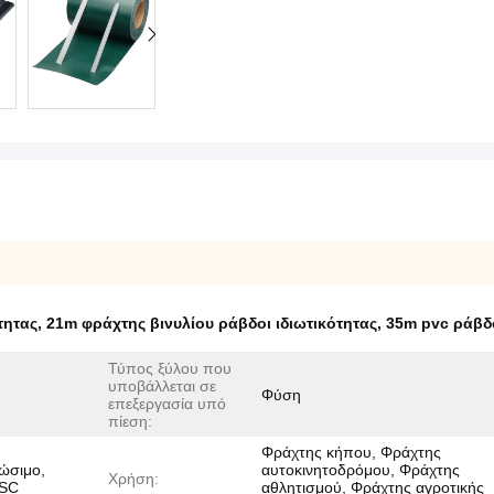
τητας
,
21m φράχτης βινυλίου ράβδοι ιδιωτικότητας
,
35m pvc ράβδο
Τύπος ξύλου που
υποβάλλεται σε
Φύση
επεξεργασία υπό
πίεση:
Φράχτης κήπου, Φράχτης
ώσιμο,
αυτοκινητοδρόμου, Φράχτης
Χρήση:
FSC
αθλητισμού, Φράχτης αγροτικής