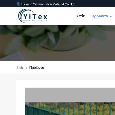
Haining Yichuan New Material Co., Ltd.
Σπίτι
Προϊόντα
Σπίτι
/
Προϊόντα