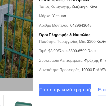
Τόπος Καταγωγής:
Ζετζιάνγκ, Κίνα
Μάρκα:
Yichuan
Αριθμό Μοντέλου:
6429643648
Όροι Πληρωμής & Ναυτιλίας
Ποσότητα Παραγγελίας Min:
3300 Κυλί
Τιμή:
$8.99/rolls 3300-6599 Rolls
Συσκευασία Λεπτομέρειες:
Φράχτης Κή
Δυνατότητα Προσφοράς:
10000 Ρολά/ρ
Πάρτε την καλύτερη τιμή
Επι