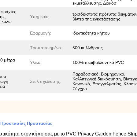
εκμετάλλευσης, Διακόσ
 φράχτες
τρισδιάστατα πρότυπα δειγμάτων
ης,
Υπηρεσία:
βίντεο της εγκατάστασης
, κολώ
Εφαρμογή:
ιδιωτικότητα κήπου
Τροποποιημένο:
500 κυλίνδρους
50 μέτρα
Υλικό:
100% περιβαλλοντικό PVC
Παραδοσιακό, Βιομηχανικό,
ρου
Καλλιτεχνική διακόσμηση, Βίντεγκ
γωγή
Στυλ σχεδίασης:
Κανονικό, Επαγγελματίας, Κλασικ
εία
Σύγχρο
 Προστασίας Προστασίας
ωτικότητα στον κήπο σας με το PVC Privacy Garden Fence Strip