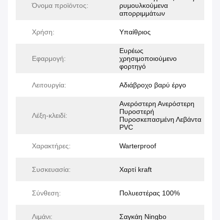
Όνομα προϊόντος:
ρυμουλκούμενα
απορριμμάτων
Χρήση:
Υπαίθριος
Ευρέως
Εφαρμογή:
χρησιμοποιούμενο
φορτηγό
Λειτουργία:
Αδιάβροχο βαρύ έργο
Ανερόστερη Ανερόστερη
Πυροστερή
Λέξη-κλειδί:
Πυροσκεπασμένη Λεβάντα
PVC
Χαρακτήρες:
Warterproof
Συσκευασία:
Χαρτί kraft
Σύνθεση:
Πολυεστέρας 100%
Λιμάνι:
Σαγκάη Ningbo