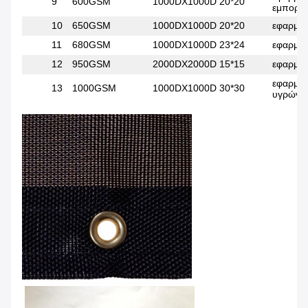
9
600GSM
1000DX1000D
20*20
εμπορευ
10
650GSM
1000DX1000D
20*20
εφαρμόσ
11
680GSM
1000DX1000D
23*24
εφαρμόσ
12
950GSM
2000DX2000D
15*15
εφαρμόσ
εφαρμόσ
13
1000GSM
1000DX1000D
30*30
υγρών