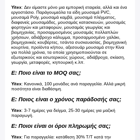
Yitex
: 
Δεν είμαστε μόνο μια εμπορική εταιρεία, αλλά και ένα 
εργοστάσιο. Παράγουμε
όλα τα είδη μουσαμά PVC, 
μουσαμά Poly, μουσαμά καμβά, μουσαμά πλέγματος, 
διαφανείς 
μουσαμάδες, μουσαμάς κατασκευών, μουσαμάς 
φορτηγών και μεταφορών, μουσαμάς γεωργίας και 
βιομηχανίας, προσαρμοσμένος μουσαμάς πολλαπλών 
χρήσεων, αδιάβροχο κάλυμμα, προσαρμοσμένο χαλάκι, 
βιομηχανικές κουβέρτες, τσάντα συσκευασίας, βιομηχανική 
κουρτίνα, προϊόντα κήπου, αξεσουάρ μουσαμά στην Κίνα 
για πολλά χρόνια, τα οποία χρησιμοποιούνται σε 
εξωτερικούς και εσωτερικούς χώρους, αδιάβροχα, σκίαση, 
γεωργία, μεταφορές, κηπουρική κ.λπ.
Ε: Ποιο είναι το MOQ σας;
Yitex
: Κανονικά, 100 μονάδες ανά παραγγελία. Αλλά μικρή 
ποσότητα είναι διαθέσιμη.
Ε: Ποιος είναι ο χρόνος παράδοσής σας;
Yitex
: 3-7 ημέρες για δείγμα, 25-30 ημέρες για μαζική 
παραγωγή.
Ε: Ποιοι είναι οι όροι πληρωμής σας;
Yitex
: Για παραγγελία: κατάθεση 30% T/T κατά την 