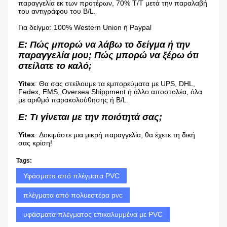
παραγγελία εκ των προτέρων, 70% T/T μετά την παραλαβή 
του αντιγράφου του B/L.
Για δείγμα: 100% Western Union ή Paypal
Ε: Πώς μπορώ να λάβω το δείγμα ή την 
παραγγελία μου; Πώς μπορώ να ξέρω ότι 
στείλατε το καλό;
Yitex
: Θα σας στείλουμε τα εμπορεύματα με UPS, DHL, 
Fedex, EMS, Oversea Shippment ή άλλο αποστολέα, όλα 
με αριθμό παρακολούθησης ή B/L.
Ε: Τι γίνεται με την ποιότητά σας;
Yitex
: Δοκιμάστε μια μικρή παραγγελία, θα έχετε τη δική 
σας κρίση!
Tags:
Υφάσματα από πλέγματα PVC
πλέγματα από πολυεστέρα pvc
υφάσματα πλέγματος επικαλυμμένα με PVC