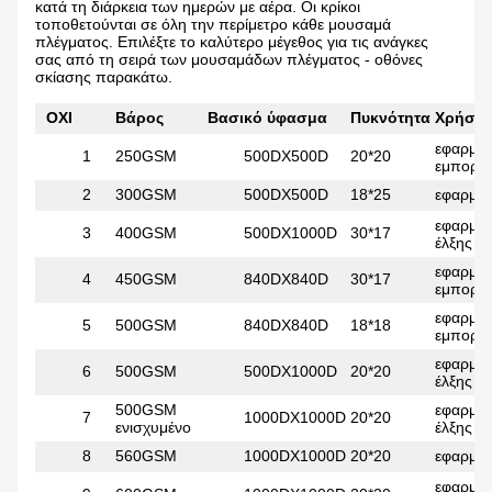
κατά τη διάρκεια των ημερών με αέρα. Οι κρίκοι
τοποθετούνται σε όλη την περίμετρο κάθε μουσαμά
πλέγματος. Επιλέξτε το καλύτερο μέγεθος για τις ανάγκες
σας από τη σειρά των μουσαμάδων πλέγματος - οθόνες
σκίασης παρακάτω.
ΟΧΙ
Βάρος
Βασικό ύφασμα
Πυκνότητα
Χρήση
εφαρμό
1
250GSM
500DX500D
20*20
εμπορευ
2
300GSM
500DX500D
18*25
εφαρμόσ
εφαρμό
3
400GSM
500DX1000D
30*17
έλξης
εφαρμό
4
450GSM
840DX840D
30*17
εμπορευ
εφαρμό
5
500GSM
840DX840D
18*18
εμπορευ
εφαρμό
6
500GSM
500DX1000D
20*20
έλξης
500GSM
εφαρμό
7
1000DX1000D
20*20
ενισχυμένο
έλξης
8
560GSM
1000DX1000D
20*20
εφαρμόσ
εφαρμό