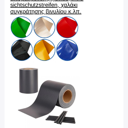
sichtschutzstreifen, χαλάκι
συγκράτησης βινυλίου κ.λπ.