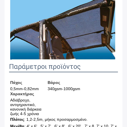
Παράμετροι προϊόντος
Πάχος
Βάρος
0,5mm-0,82mm
340gsm-1000gsm
Χαρακτήρας
Αδιάβροχο, 
αντιγηραντικό, 
κανονική διάρκεια 
ζωής 4-5 χρόνια
Πλάτος
: 1,2-2,5m, μήκος προσαρμοσμένο
.
Μεγέθη
: 4' x 6' , 5' x 7' , 6' x 8' , 6' x 20' , 7' x 8, 7' x 10, 7' x 