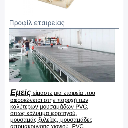
Προφίλ εταιρείας
Εμείς
είμαστε μια εταιρεία που
αφοσιώνεται στην παροχή των
καλύτερων μουσαμάδων PVC,
όπως κάλυμμα φορτηγού,
μουσαμάς ξυλείας, μουσαμάδες
απομάκρυνσης χιονιού, PVC