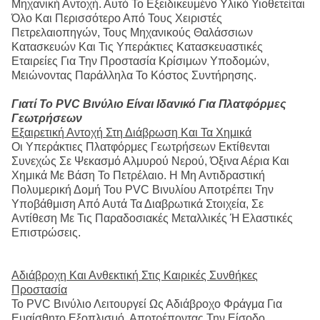
Μηχανική Αντοχή. Αυτό Το Εξειδικευμένο Υλικό Υιοθετείται
Όλο Και Περισσότερο Από Τους Χειριστές
Πετρελαιοπηγών, Τους Μηχανικούς Θαλάσσιων
Κατασκευών Και Τις Υπεράκτιες Κατασκευαστικές
Εταιρείες Για Την Προστασία Κρίσιμων Υποδομών,
Μειώνοντας Παράλληλα Το Κόστος Συντήρησης.
Γιατί Το PVC Βινύλιο Είναι Ιδανικό Για Πλατφόρμες
Γεωτρήσεων
Εξαιρετική Αντοχή Στη Διάβρωση Και Τα Χημικά
Οι Υπεράκτιες Πλατφόρμες Γεωτρήσεων Εκτίθενται
Συνεχώς Σε Ψεκασμό Αλμυρού Νερού, Όξινα Αέρια Και
Χημικά Με Βάση Το Πετρέλαιο. Η Μη Αντιδραστική
Πολυμερική Δομή Του PVC Βινυλίου Αποτρέπει Την
Υποβάθμιση Από Αυτά Τα Διαβρωτικά Στοιχεία, Σε
Αντίθεση Με Τις Παραδοσιακές Μεταλλικές Ή Ελαστικές
Επιστρώσεις.
Αδιάβροχη Και Ανθεκτική Στις Καιρικές Συνθήκες
Προστασία
Το PVC Βινύλιο Λειτουργεί Ως Αδιάβροχο Φράγμα Για
Ευαίσθητο Εξοπλισμό, Αποτρέποντας Την Είσοδο