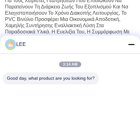
Για Τους Χειριστές Γεωτρήσεων Που Επιδιώκουν Να
Παρατείνουν Τη Διάρκεια Ζωής Του Εξοπλισμού Και Να
Ελαχιστοποιήσουν Το Χρόνο Διακοπής Λειτουργίας, Το
PVC Βινύλιο Προσφέρει Μια Οικονομικά Αποδοτική,
Χαμηλής Συντήρησης Εναλλακτική Λύση Στα
Παραδοσιακά Υλικά. Η Ευελιξία Του, Η Συμμόρφωση Με
Τα Πρότυπα Ασφαλείας Και Η Περιβαλλοντική
LEE
Ανθεκτικότητα Το Καθιστούν Απαραίτητο Για Τις Σύγχρονες
Υπεράκτιες Λειτουργίες.
3:14 AM
Good day, what product are you looking for?
Haining Yichuan New Material Co., Ltd.
lee@yitex.cn
86--18561831230
2ος όροφος, αριθ. 83, οδός