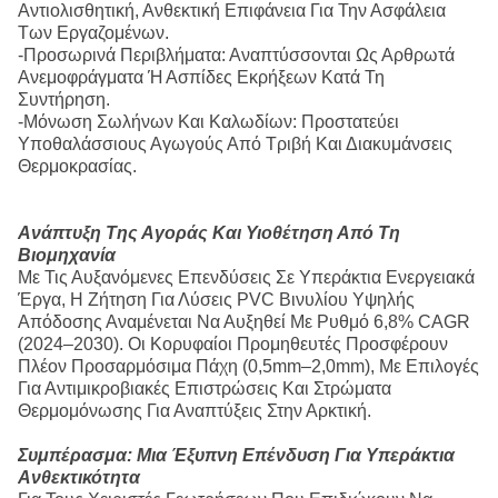
Αντιολισθητική, Ανθεκτική Επιφάνεια Για Την Ασφάλεια
Των Εργαζομένων.
-Προσωρινά Περιβλήματα: Αναπτύσσονται Ως Αρθρωτά
Ανεμοφράγματα Ή Ασπίδες Εκρήξεων Κατά Τη
Συντήρηση.
-Μόνωση Σωλήνων Και Καλωδίων: Προστατεύει
Υποθαλάσσιους Αγωγούς Από Τριβή Και Διακυμάνσεις
Θερμοκρασίας.
Ανάπτυξη Της Αγοράς Και Υιοθέτηση Από Τη
Βιομηχανία
Με Τις Αυξανόμενες Επενδύσεις Σε Υπεράκτια Ενεργειακά
Έργα, Η Ζήτηση Για Λύσεις PVC Βινυλίου Υψηλής
Απόδοσης Αναμένεται Να Αυξηθεί Με Ρυθμό 6,8% CAGR
(2024–2030). Οι Κορυφαίοι Προμηθευτές Προσφέρουν
Πλέον Προσαρμόσιμα Πάχη (0,5mm–2,0mm), Με Επιλογές
Για Αντιμικροβιακές Επιστρώσεις Και Στρώματα
Θερμομόνωσης Για Αναπτύξεις Στην Αρκτική.
Συμπέρασμα: Μια Έξυπνη Επένδυση Για Υπεράκτια
Ανθεκτικότητα