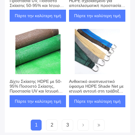
Προστασία UV, Ποσοστό
HDPE σχεδιασμένο για
Σκίασης 50-95% και Ισχυρή
αποτελεσματική προστασία
Αντοχή σε Εφελκυσμό για
από τον ήλιο, τη ζέστη και
Προστασία από Ήλιο και
τον άνεμο με διαπνέον
Πάρτε την καλύτερη τιμή
Πάρτε την καλύτερη τιμή
Άνεμο σε Εξωτερικούς
ύφασμα και ισχυρή αντοχή σε
Χώρους
εφελκυσμό για εξωτερική
χρήση
Δίχτυ Σκίασης HDPE με 50-
Ανθεκτικό αναπνευστικό
95% Ποσοστό Σκίασης,
ύφασμα HDPE Shade Net με
Προστασία UV και Ισχυρή
ισχυρή αντοχή στη τράβηξη
Αντοχή σε Εφελκυσμό για
ιδανικό για προστασία από
Εξωτερική Προστασία από
την ηλιακή θερμότητα και τον
Πάρτε την καλύτερη τιμή
Πάρτε την καλύτερη τιμή
Ήλιο, Θερμότητα και Άνεμο
άνεμο σε εξωτερικούς
χώρους
1
2
3