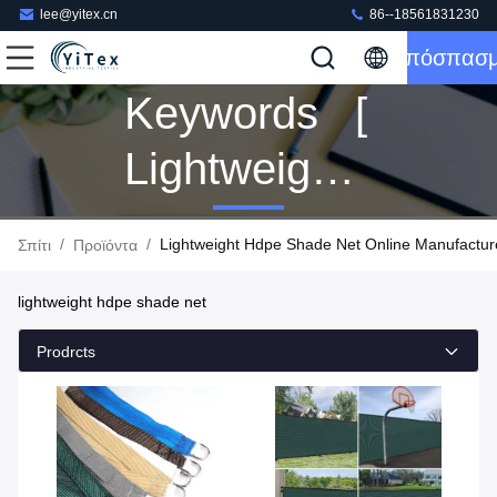
lee@yitex.cn
86--18561831230
Απόσπασ
Keywords [
Lightweight
Hdpe Shade
/
/
Lightweight Hdpe Shade Net Online Manufactur
Σπίτι
Προϊόντα
Net ] Match
lightweight hdpe shade net
42 Προϊόντα
Prodrcts