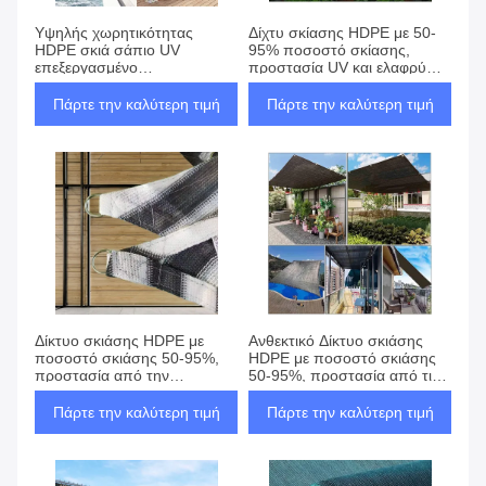
Υψηλής χωρητικότητας
Δίχτυ σκίασης HDPE με 50-
HDPE σκιά σάπιο UV
95% ποσοστό σκίασης,
επεξεργασμένο
προστασία UV και ελαφρύ
Προσαρμόσιμα επίπεδα
σχεδιασμό για εξωτερικές
σκιάσης
εφαρμογές
Πάρτε την καλύτερη τιμή
Πάρτε την καλύτερη τιμή
Δίκτυο σκιάσης HDPE με
Ανθεκτικό Δίκτυο σκιάσης
ποσοστό σκιάσης 50-95%,
HDPE με ποσοστό σκιάσης
προστασία από την
50-95%, προστασία από τις
υπεριώδη ακτινοβολία και
υπεριώδεις ακτίνες και
ελαφρύ σχεδιασμό για
αντοχή σε καιρικές συνθήκες
Πάρτε την καλύτερη τιμή
Πάρτε την καλύτερη τιμή
προστασία από τον ήλιο και
για εξωτερική χρήση
τον άνεμο στο εξωτερικό