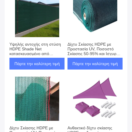
Υψηλής αντοχής στη στύση
Δίχτυ Σκίασης HDPE με
HDPE Shade Net
Προστασία UV, Ποσοστό
κατασκευασμένο από
Σκίασης 50-95% και Ισχυρή
αναπνευστικό υλικό που
Αντοχή σε Εφελκυσμό για
προσφέρει προστασία από
Προστασία από Ήλιο και
Πάρτε την καλύτερη τιμή
Πάρτε την καλύτερη τιμή
την ηλιακή θερμότητα και τον
Άνεμο σε Εξωτερικούς
άνεμο σε εξωτερικούς
Χώρους
χώρους
Δίχτυ Σκίασης HDPE με
Ανθεκτικό δίχτυ σκίασης