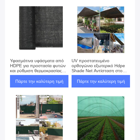
Υφασμάτινα υφάσματα από
UV προστατευμένο
HDPE για προστασία φυτών
ορθογώνιο εξωτερικό Hdpe
και ρύθμιση θερμοκρασίας
Shade Net Αντίσταση στο
στη γεωργία
καιρό Προστασία από τον
ήλιο
Πάρτε την καλύτερη τιμή
Πάρτε την καλύτερη τιμή