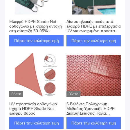
Ελαφρύ HDPE Shade Net
Δίκτυο ηλιακής σκιάς από
ορθογώνιο με ισχυρή αντοχή
ελαφρύ HDPE με επεξεργασία
στη σύσφιξη 50-95%
UV για ενισχυμένη προστασία
προστασία από τις
στο εξωτερικό
ακτινοβολίες UV
Πάρτε την καλύτερη τιμή
Πάρτε την καλύτερη τιμή
Βίντεο
Βίντεο
UV προστασία ορθογώνιο
6 Βελόνες Πολύχρωμη
σχήμα HDPE Shade Net
Μέθοδος Υφαντικής HDPE
ελαφρύ βάρος
Δίχτυα Σκίασης Πανιά
Ορθογώνια και Τρίγωνα
Πάρτε την καλύτερη τιμή
Πάρτε την καλύτερη τιμή